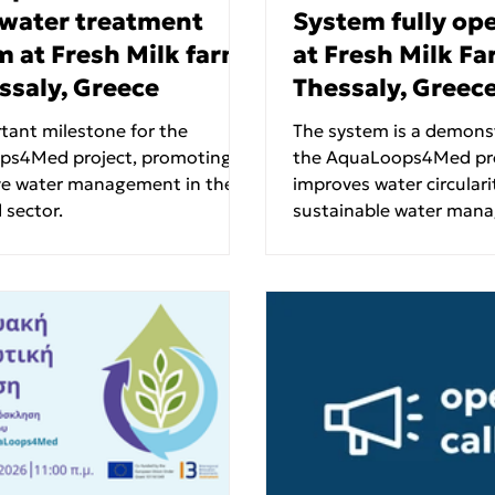
water treatment
System fully op
m at Fresh Milk farm
at Fresh Milk Fa
ssaly, Greece
Thessaly, Greec
tant milestone for the
The system is a demonst
ps4Med project, promoting
the AquaLoops4Med pro
ve water management in the
improves water circulari
 sector.
sustainable water man
livestock farming.