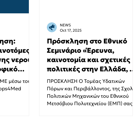
NEWS
Oct 17, 2025
ηση:
Πρόσκληση στο Εθνικό
ινοτόμες
Σεμινάριο «Έρευνα,
σης νερού
καινοτομία και σχετικές
οφικό
πολιτικές στην Ελλάδα, με
έμφαση στους υδατικούς
ΜΜΕ μέσω του
ΠΡΟΣΚΛΗΣΗ Ο Τομέας Υδατικών
πόρους»
oops4Med
Πόρων και Περιβάλλοντος, της Σχολής
Πολιτικών Μηχανικών του Εθνικού
Μετσόβιου Πολυτεχνείου (ΕΜΠ) σας
προσκαλεί στο Εθνικό Σεμινάριο που
διοργανώνεται στο πλαίσιο του
Water4All Partnership – Water Securit
for the Planet , με συγχρηματοδότηση