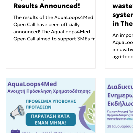
Results Announced!
waste
syste
The results of the AquaLoops4Med
in The
Open Call have been officially
announced! The AquaLoops4Med
An impor
Open Call aimed to support SMEs from
AquaLoo
Attica, Thessaly, Catalonia and
innovati
Basilicata in developing innovative
agri-food
solutions for sustainable and circular
water management in the agrifood
sector. Following the completion of the
evaluation and selection process, five
(5) proposals have been selected for
funding, while four (4) additional
proposals have been placed on the
reserve list. The selecte