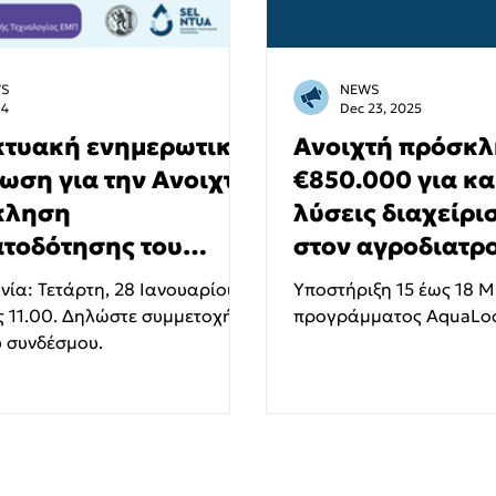
S
NEWS
14
Dec 23, 2025
κτυακή ενημερωτική
Ανοιχτή πρόσκλ
ωση για την Ανοιχτή
€850.000 για κα
κληση
λύσεις διαχείρι
τοδότησης του
στον αγροδιατρ
άμματος
τομέα
ία: Τετάρτη, 28 Ιανουαρίου
Yποστήριξη 15 έως 18 
Loops4Med
ς 11.00. Δηλώστε συμμετοχή
προγράμματος AquaL
 συνδέσμου.