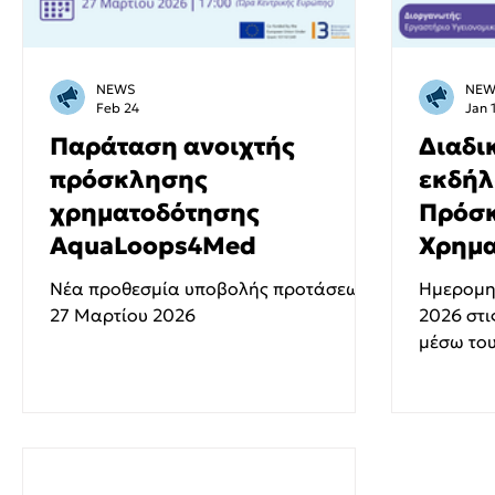
NEWS
NEW
Feb 24
Jan 
Παράταση ανοιχτής
Διαδι
πρόσκλησης
εκδήλ
χρηματοδότησης
Πρόσ
AquaLoops4Med
Χρημα
προγρ
Νέα προθεσμία υποβολής προτάσεων:
Ημερομην
Aqua
27 Μαρτίου 2026
2026 στι
μέσω του