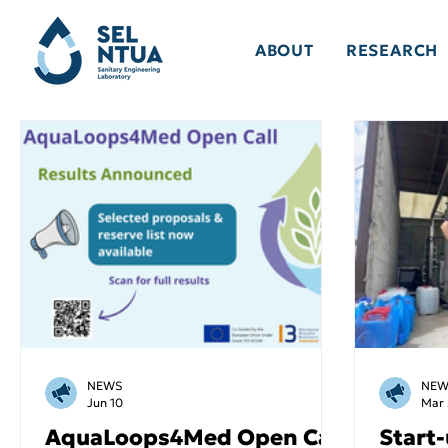
ABOUT
RESEARCH
NEWS
NEW
Jun 10
Mar
AquaLoops4Med Open Call
Start-