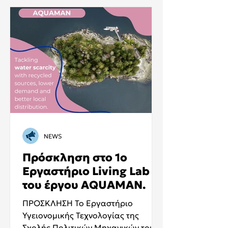
Athletic and Community Complex in
Athens. Hosted by the project
coordinator, the Sanitary
Engineering Laboratory of the
National Technical University of
Athens (SEL NTUA) , the three-day
meeting brought together
representati
NEWS
Πρόσκληση στο 1ο
Εργαστήριο Living Lab
του έργου AQUAMAN.
ΠΡΟΣΚΛΗΣΗ Το Εργαστήριο
Υγειονομικής Τεχνολογίας της
Σχολής Πολιτικών Μηχανικών του