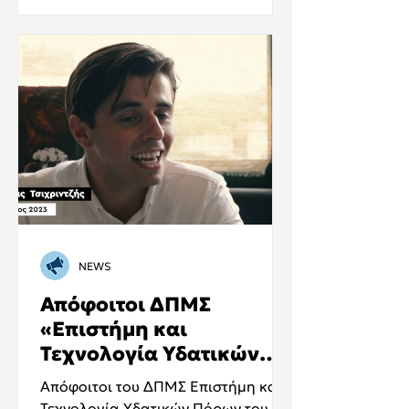
NEWS
Απόφοιτοι ΔΠΜΣ
«Επιστήμη και
Τεχνολογία Υδατικών
Πόρων» ΕΜΠ (video)
Απόφοιτοι του ΔΠΜΣ Επιστήμη και
Τεχνολογία Υδατικών Πόρων του