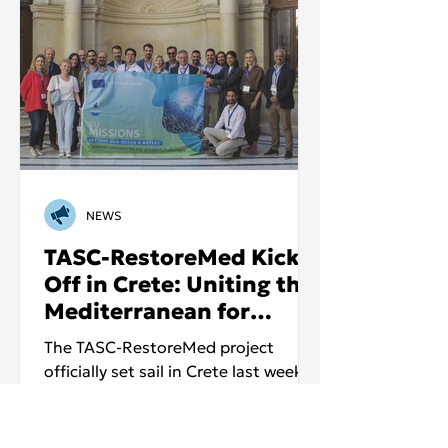
NEWS
TASC-RestoreMed Kicks
Off in Crete: Uniting the
Mediterranean for
Ocean Restoration
The TASC-RestoreMed project
officially set sail in Crete last week,
marking the beginning of a four-
year journey to restore the...