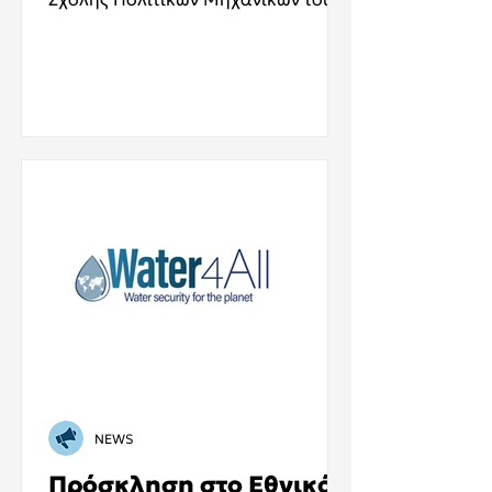
Εθνικού Μετσόβιου Πολυτεχνείου
(ΕΜΠ) σας προσκαλεί στο 1ο
Εργαστήριο Living Lab του
AQUAMAN που θα
πραγματοποιηθεί στις 13 Νοεμβρίου
στη Ρόδο. Το Εργαστήριο αυτό
σηματοδοτεί την επίσημη έναρξη
των δραστηριοτήτων των Living
Labs του AQUAMAN στην Ελλάδα
και θα συγκεντρώσει τοπικούς και
περιφερειακούς φορείς, ειδικούς και
εκπροσώπους της κοινωνίας για τη
συν-διαμόρφωση καινοτόμων
λύσεων βιώσιμη
NEWS
Πρόσκληση στο Εθνικό