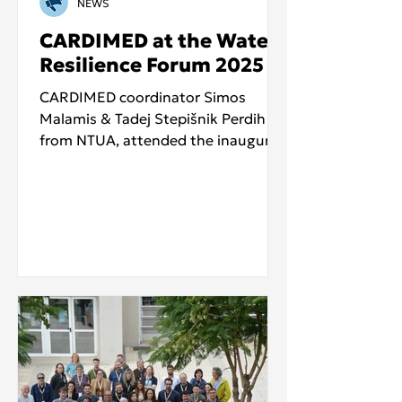
NEWS
CARDIMED at the Water
Resilience Forum 2025
CARDIMED coordinator Simos
Malamis & Tadej Stepišnik Perdih
from NTUA, attended the inaugural
Water Resilience Forum on
December 8, 2025, in Brussels,
participating in key discussions on
Europe's water future. The
European Commission launched the
Water Resilience Strateg y to
strengthen water security across
the EU, addressing the critical
challenge that global water demand
will exceed available resources by
40% by 2030, while reducing health
impacts from pollutants and s