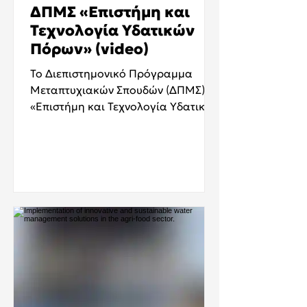
ΔΠΜΣ «Επιστήμη και
Τεχνολογία Υδατικών
Πόρων» (video)
Το Διεπιστημονικό Πρόγραμμα
Μεταπτυχιακών Σπουδών (ΔΠΜΣ)
«Επιστήμη και Τεχνολογία Υδατικών
Πόρων» του Εθνικού Μετσόβιου
Πολυτεχνείου προσφέρει
εξειδικευμένη εκπαίδευση στη
διαχείριση, προστασία και
αξιοποίηση των υδατικών πόρων.