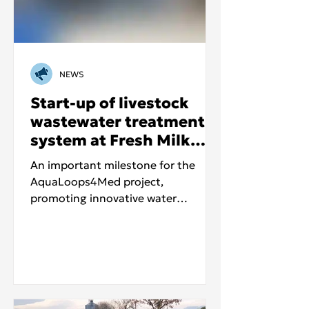
NEWS
Start-up of livestock
wastewater treatment
system at Fresh Milk
farm in Thessaly, Greece
An important milestone for the
AquaLoops4Med project,
promoting innovative water
management in the agri-food
sector.