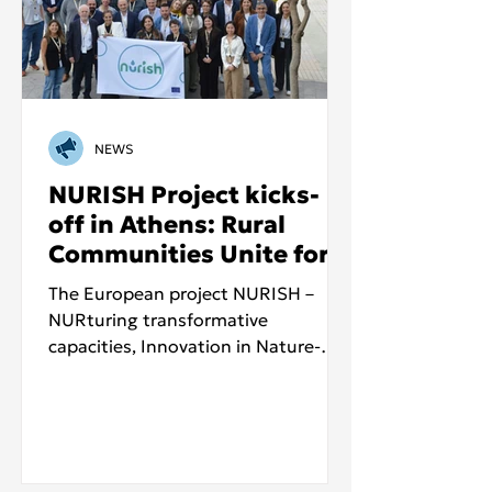
NEWS
NURISH Project kicks-
off in Athens: Rural
Communities Unite for
Climate Action
The European project NURISH –
NURturing transformative
capacities, Innovation in Nature-
based Solutions and Harmonious
resilience in rural areas officially
kicked off with its inaugural
consortium meeting, held from 22
to 24 October 2025 at the Serafeio